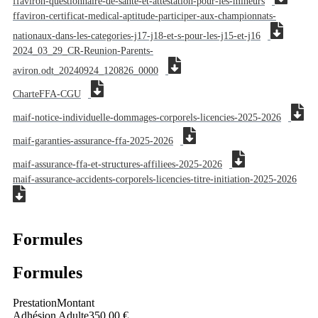
ffaviron-questionnaire-de-sante-et-attestation-pour-les-mineurs
ffaviron-certificat-medical-aptitude-participer-aux-championnats-
nationaux-dans-les-categories-j17-j18-et-s-pour-les-j15-et-j16
2024_03_29_CR-Reunion-Parents-
aviron.odt_20240924_120826_0000
CharteFFA-CGU
maif-notice-individuelle-dommages-corporels-licencies-2025-2026
maif-garanties-assurance-ffa-2025-2026
maif-assurance-ffa-et-structures-affiliees-2025-2026
maif-assurance-accidents-corporels-licencies-titre-initiation-2025-2026
Formules
Formules
Prestation
Montant
Adhésion Adulte
350,00 €