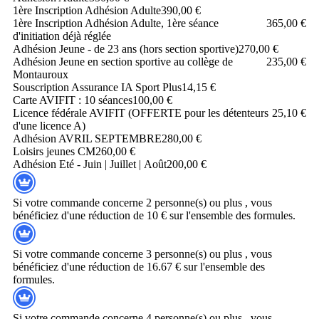
1ère Inscription Adhésion Adulte
390,00 €
1ère Inscription Adhésion Adulte, 1ère séance
365,00 €
d'initiation déjà réglée
Adhésion Jeune - de 23 ans (hors section sportive)
270,00 €
Adhésion Jeune en section sportive au collège de
235,00 €
Montauroux
Souscription Assurance IA Sport Plus
14,15 €
Carte AVIFIT : 10 séances
100,00 €
Licence fédérale AVIFIT (OFFERTE pour les détenteurs
25,10 €
d'une licence A)
Adhésion AVRIL SEPTEMBRE
280,00 €
Loisirs jeunes CM2
60,00 €
Adhésion Eté - Juin | Juillet | Août
200,00 €
Si votre commande concerne 2 personne(s) ou plus , vous
bénéficiez d'une réduction de 10 € sur l'ensemble des formules.
Si votre commande concerne 3 personne(s) ou plus , vous
bénéficiez d'une réduction de 16.67 € sur l'ensemble des
formules.
Si votre commande concerne 4 personne(s) ou plus , vous