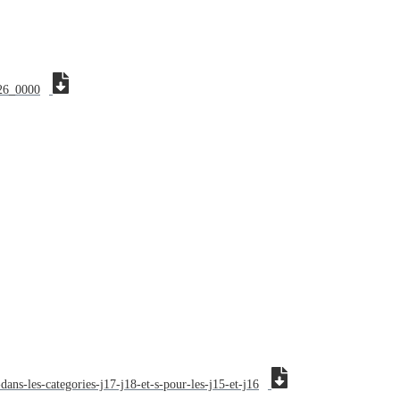
126_0000
dans-les-categories-j17-j18-et-s-pour-les-j15-et-j16