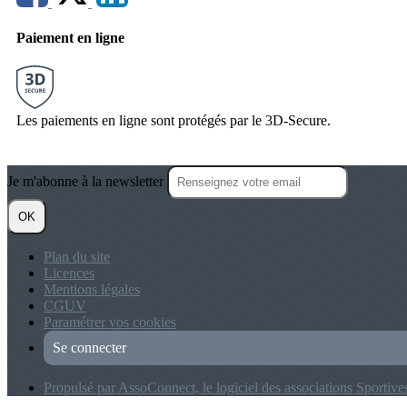
Paiement en ligne
Les paiements en ligne sont protégés par le 3D-Secure.
Je m'abonne à la newsletter
OK
Plan du site
Licences
Mentions légales
CGUV
Paramétrer vos cookies
Se connecter
Propulsé par AssoConnect, le logiciel des associations Sportive