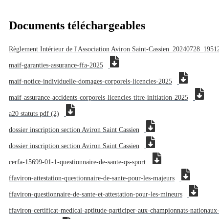
Documents téléchargeables
Règlement Intérieur de l'Association Aviron Saint-Cassien_20240728_195
maif-garanties-assurance-ffa-2025
maif-notice-individuelle-domages-corporels-licencies-2025
maif-assurance-accidents-corporels-licencies-titre-initiation-2025
a20 statuts pdf (2)
dossier inscription section Aviron Saint Cassien
dossier inscription section Aviron Saint Cassien
cerfa-15699-01-1-questionnaire-de-sante-qs-sport
ffaviron-attestation-questionnaire-de-sante-pour-les-majeurs
ffaviron-questionnaire-de-sante-et-attestation-pour-les-mineurs
ffaviron-certificat-medical-aptitude-participer-aux-championnats-nationaux-