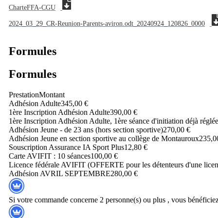
CharteFFA-CGU
2024_03_29_CR-Reunion-Parents-aviron.odt_20240924_120826_0000
Formules
Formules
Prestation
Montant
Adhésion Adulte
345,00 €
1ère Inscription Adhésion Adulte
390,00 €
1ère Inscription Adhésion Adulte, 1ère séance d'initiation déjà réglé
Adhésion Jeune - de 23 ans (hors section sportive)
270,00 €
Adhésion Jeune en section sportive au collège de Montauroux
235,0
Souscription Assurance IA Sport Plus
12,80 €
Carte AVIFIT : 10 séances
100,00 €
Licence fédérale AVIFIT (OFFERTE pour les détenteurs d'une lice
Adhésion AVRIL SEPTEMBRE
280,00 €
Si votre commande concerne 2 personne(s) ou plus , vous bénéficiez